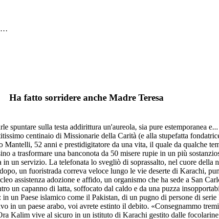
e …
Ha fatto sorridere anche Madre Teresa
 spuntare sulla testa addirittura un'aureola, sia pure estemporanea e... g
titissimo centinaio di Missionarie della Carità (e alla stupefatta fondatr
Mantelli, 52 anni e prestidigitatore da una vita, il quale da qualche te
ino a trasformare una banconota da 50 misere rupie in un più sostanzioso 
 in un servizio. La telefonata lo svegliò di soprassalto, nel cuore dell
 dopo, un fuoristrada correva veloce lungo le vie deserte di Karachi, p
Nucleo assistenza adozione e affido, un organismo che ha sede a San Ca
ro un capanno di latta, soffocato dal caldo e da una puzza insopportabil
 in un Paese islamico come il Pakistan, di un pugno di persone di serie B
schiavo in un paese arabo, voi avrete estinto il debito. «Consegnammo tre
 Kalim vive al sicuro in un istituto di Karachi gestito dalle focolarine. P