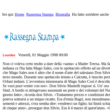
Sei qui:
Home
Rassegna Stampa
Biografia
Ha fatto sorridere anch
Venerdì, 01 Maggio 1998 00:00
Lourdes
Non ci voleva certo molto a dare della «santa» a Madre Teresa. Ma farle
indiana ce l'ha fatta Mago Sales, con lo spettacolo offerto ad un diver
che Mago Sales non è altro che il nome d'arte del salesiano Don Silvio 
terzo mondo. Durante uno spettacolo tenuto a Calcutta, è riuscito pers
Orfani indiani. L'avventura missionaria di Mago Sales Così è descritta
Se vuoi puoi venire con noi». Don Silvio Mantelli rispose sì. Un' ora
Sind. A bordo si stringevano assonnati un prete e dei volontari del 
giorno fatto», ricorda don Silvio. «Trattammo prezzo e condizioni dent
poteva sottrarsi a un iniquo ricatto. Era d'etnia Bagri, non musulmana:
sementi e attrezzi, s'era sentita dire: vendeteci un figlio; lui finirà 
di cinque anni», prosegue don Silvio. Era il 4 marzo di quest'anno. «Ora