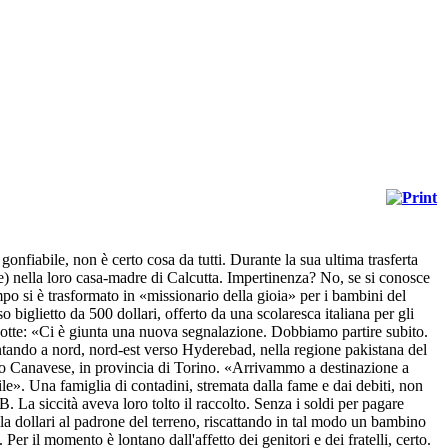
onfiabile, non è certo cosa da tutti. Durante la sua ultima trasferta
ice) nella loro casa-madre di Calcutta. Impertinenza? No, se si conosce
mpo si è trasformato in «missionario della gioia» per i bambini del
biglietto da 500 dollari, offerto da una scolaresca italiana per gli
a notte: «Ci è giunta una nuova segnalazione. Dobbiamo partire subito.
untando a nord, nord-est verso Hyderebad, nella regione pakistana del
rlo Canavese, in provincia di Torino. «Arrivammo a destinazione a
e». Una famiglia di contadini, stremata dalla fame e dai debiti, non
. La siccità aveva loro tolto il raccolto. Senza i soldi per pagare
mila dollari al padrone del terreno, riscattando in tal modo un bambino
er il momento è lontano dall'affetto dei genitori e dei fratelli, certo.