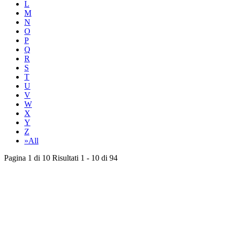
L
M
N
O
P
Q
R
S
T
U
V
W
X
Y
Z
»All
Pagina 1 di 10 Risultati 1 - 10 di 94