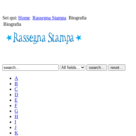
Sei qui:
Home
Rassegna Stampa
Biografia
Biografia
A
B
C
D
E
F
G
H
I
J
K