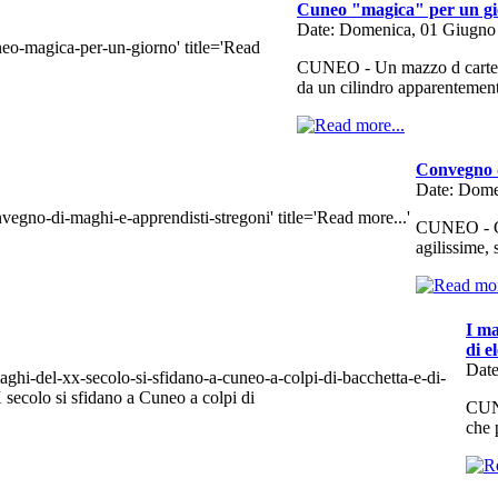
Cuneo "magica" per un g
Date: Domenica, 01 Giugno
CUNEO - Un mazzo d carte s
da un cilindro apparenteme
Convegno d
Date: Dome
CUNEO - Gli
agilissime,
I ma
di e
Date
CUNE
che 