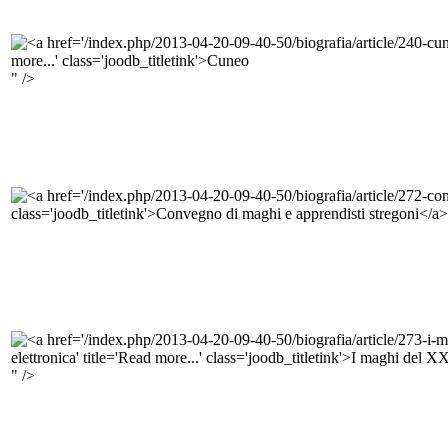
" />
" />