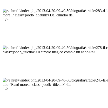
" />
" />