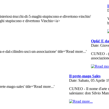
I
D
V
b
Oplà! E dal
Date: Giov
CUNEO - (f.
associazion
Il prete-mago Sales
Date: Sabato, 05 Aprile 
CUNEO - Il nome d'arte no
salesiano: don Silvio Man