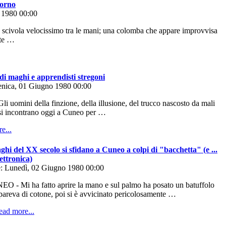
iorno
 1980 00:00
civola velocissimo tra le mani; una colomba che appare improvvisa
nte …
i maghi e apprendisti stregoni
nica, 01 Giugno 1980 00:00
 uomini della finzione, della illusione, del trucco nascosto da mali
 si incontrano oggi a Cuneo per …
ghi del XX secolo si sfidano a Cuneo a colpi di "bacchetta" (e ...
lettronica)
: Lunedì, 02 Giugno 1980 00:00
O - Mi ha fatto aprire la mano e sul palmo ha posato un batuffolo
pareva di cotone, poi si è avvicinato pericolosamente …