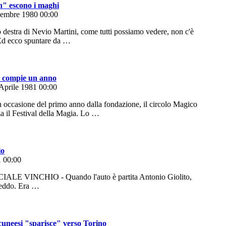
n" escono i maghi
cembre 1980 00:00
estra di Nevio Martini, come tutti possiamo vedere, non c'è
 Ed ecco spuntare da …
co compie un anno
 Aprile 1981 00:00
casione del primo anno dalla fondazione, il circolo Magico
a il Festival della Magia. Lo …
io
1 00:00
 VINCHIO - Quando l'auto è partita Antonio Giolito,
reddo. Era …
 cuneesi "sparisce" verso Torino