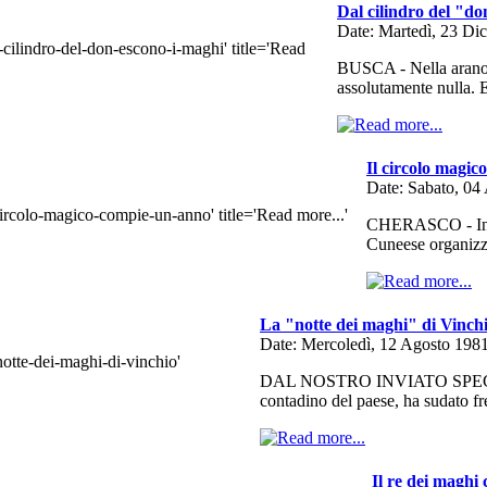
Dal cilindro del "do
Date: Martedì, 23 Di
BUSCA - Nella arano d
assolutamente nulla.
Il circolo magi
Date: Sabato, 04
CHERASCO - In oc
Cuneese organizz
La "notte dei maghi" di Vinch
Date: Mercoledì, 12 Agosto 198
DAL NOSTRO INVIATO SPECIALE
contadino del paese, ha sudato f
Il re dei maghi