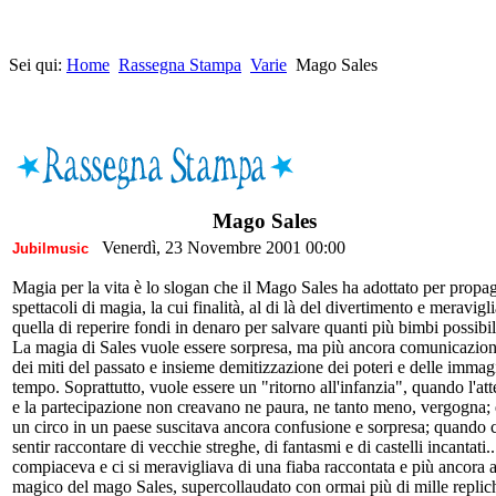
Sei qui:
Home
Rassegna Stampa
Varie
Mago Sales
Mago Sales
Venerdì, 23 Novembre 2001 00:00
Jubilmusic
Magia per la vita è lo slogan che il Mago Sales ha adottato per propa
spettacoli di magia, la cui finalità, al di là del divertimento e meravigli
quella di reperire fondi in denaro per salvare quanti più bimbi possibil
La magia di Sales vuole essere sorpresa, ma più ancora comunicazion
dei miti del passato e insieme demitizzazione dei poteri e delle immag
tempo. Soprattutto, vuole essere un "ritorno all'infanzia", quando l'att
e la partecipazione non creavano ne paura, ne tanto meno, vergogna; 
un circo in un paese suscitava ancora confusione e sorpresa; quando 
sentir raccontare di vecchie streghe, di fantasmi e di castelli incantati.
compiaceva e ci si meravigliava di una fiaba raccontata e più ancora as
magico del mago Sales, supercollaudato con ormai più di mille repliche