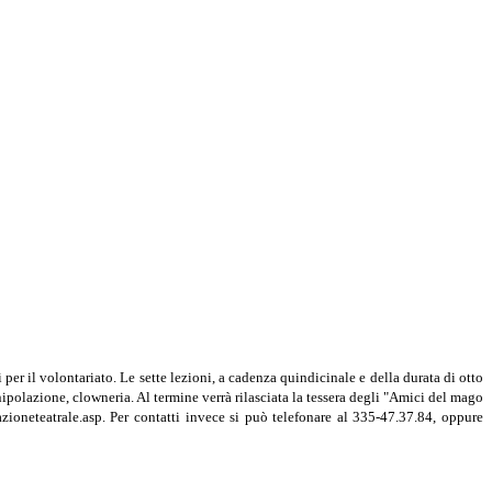
er il volontariato. Le sette lezioni, a cadenza quindici­nale e della durata di otto
nipolazione, clowneria. Al termine verrà rilasciata la tessera degli "Amici del mago
azioneteatrale.asp. Per contatti invece si può telefonare al 335-47.37.84, oppure