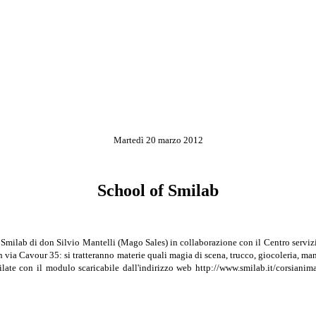
Martedì 20 marzo 2012
School of Smilab
Smilab di don Silvio Mantelli (Mago Sales) in collabora­zione con il Centro servizi p
 via Cavour 35: si trat­teranno materie quali magia di scena, trucco, giocoleria, ma
ilate con il modulo scaricabile dall'indirizzo web ht­tp://www.smilab.it/corsianim