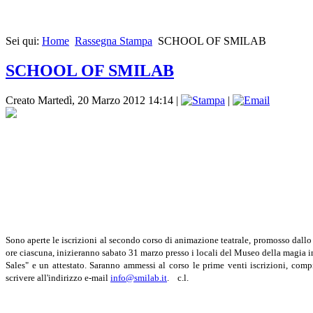
Sei qui:
Home
Rassegna Stampa
SCHOOL OF SMILAB
SCHOOL OF SMILAB
Creato Martedì, 20 Marzo 2012 14:14
|
|
Sono aperte le iscrizioni al secondo corso di animazio­ne teatrale, promosso dallo 
ore ciascuna, inizieranno sabato 31 marzo presso i locali del Museo della ma­gia in
Sales" e un attestato. Saran­no ammessi al corso le prime venti iscrizioni, comp
scrivere all'indirizzo e-mail
info@smilab.it
. c.l.