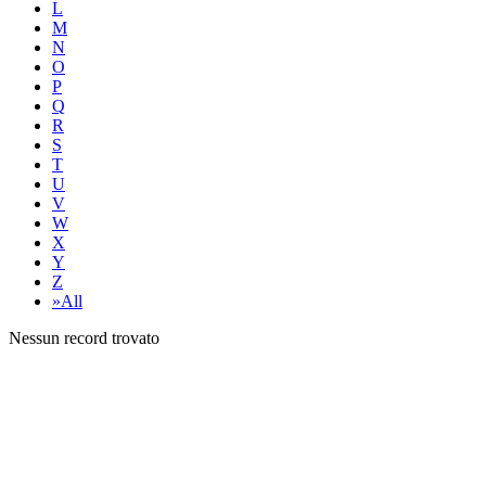
L
M
N
O
P
Q
R
S
T
U
V
W
X
Y
Z
»All
Nessun record trovato