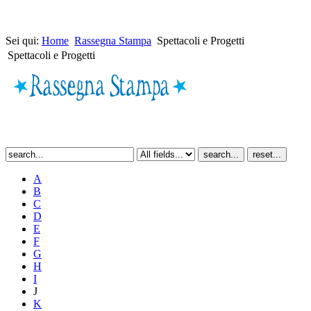
Sei qui:
Home
Rassegna Stampa
Spettacoli e Progetti
Spettacoli e Progetti
A
B
C
D
E
F
G
H
I
J
K