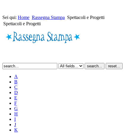
Sei qui:
Home
Rassegna Stampa
Spettacoli e Progetti
Spettacoli e Progetti
A
B
C
D
E
F
G
H
I
J
K