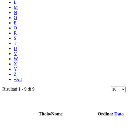
L
M
N
O
P
Q
R
S
T
U
V
W
X
Y
Z
»All
Risultati 1 - 9 di 9
Titolo/Nome
Ordina:
Data