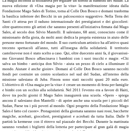
La magia incontra la solidarietà per re­galare un sorriso ai bambini del Sudan. La
nuova edi­zione di «Una magia per la vi­ta» la manifestazione ideata
dalla
Fondazione Mago Sales di Torino, torna al Colle Don Bosco e domani trasforma
la basilica inferiore dei Becchi in un palcoscenico suggesti­vo. Nella Terra dei
Santi c'è attesa per il raduno interna­zionale dei prestigiatori e dei giocolieri:
oltre quattrocento gli artisti che saranno presen­ti all'iniziativa firmata dal Mago
Sales, al secolo don Sil­vio Mantelli. Il salesiano, 68 anni, conosciuto come il
mis­sionario della gioia, da molti anni dedica la propria esi­stenza in aiuto delle
persone meno fortunate del mondo. Il suo curriculum artistico ha all'attivo quasi
trecento spet­tacoli all'anno, tutti all'inse­gna della solidarietà. Il territorio
castelnovese non è sta­to scelto a caso. Qui, oltre du­ecento anni fa, il giovanissi­
mo Giovanni Bosco affascina­va i bambini con i suoi truc­chi e magie. «Chi
salva un bimbo - anticipa don Silvio - aiuta un pezzo di cielo a illu­minare il
mondo. Aiutare è anche gioire». Domani al Col­le Don Bosco saranno raccol­ti
fondi per costruire un cen­tro scolastico nel sud del Su­dan, all'interno della
missione salesiana di Juba. Finora sono stati raccolti quasi 20 mila eu­ro.
L'obiettivo di «Una magia per la vita» è creare un momento di festa per famiglie
e bimbi con un occhio alla solida­rietà. Nel 2011 l'evento era a fa­vore di Haiti,
dove tra pochi giorni il Mago Sales inaugure­rà una scuola. «Spero - spiega
ancora il salesiano don Mantel­li - di aprire anche una scuola per i piccoli del
Sudan, Paese tra i più poveri al mondo. Ogni progetto della Fondazione Ma­go
Sales è fatto col cuore». Protagonisti della giornata saran­no nasi rossi, bacchette
magi­che, acrobati, giocolieri, presti­giatori e acrobati da tutta Ita­lia. Dalle 9
partirà la kermesse con il ritrovo sul piazzale dei Becchi. Durante la mattinata
saranno venduti i biglietti del­la lotteria per partecipare al gran galà di magia