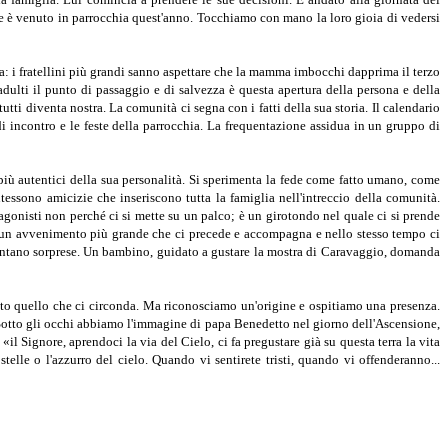
he è venuto in parrocchia quest'anno. Tocchiamo con mano la loro gioia di vedersi
ura: i fratellini più grandi sanno aspettare che la mamma imbocchi dapprima il terzo
 adulti il punto di passaggio e di salvezza è questa apertura del­la persona e della
tutti diventa nostra. La comunità ci segna con i fatti della sua storia. Il calendario
i in­contro e le feste della parrocchia. La frequentazione assidua in un gruppo di
i più autentici della sua personalità. Si sperimen­ta la fede come fatto umano, come
tessono amicizie che inseriscono tutta la famiglia nell'intreccio della comuni­tà.
agonisti non perché ci si mette su un pal­co; è un girotondo nel quale ci si prende
 di un avve­nimento più grande che ci precede e accompagna e nello stesso tempo ci
Spuntano sorprese. Un bambino, guidato a gustare la mostra di Caravaggio, doman­da
tto quello che ci circonda. Ma riconosciamo un'ori­gine e ospitiamo una presenza.
e. Sotto gli occhi abbiamo l'immagine di papa Benedetto nel giorno del­l'Ascensione,
 «il Signore, aprendoci la via del Cielo, ci fa pregustare già su questa terra la vita
elle o l'azzurro del cielo. Quando vi sentirete tristi, quan­do vi offenderanno...