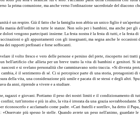
o verso la prima comunione, ma anche verso l'ordinazione sacerdotale del diacono c
nità è un respiro. Già il fatto che la famiglia non abbia un unico figlio è un'apert
dalla mania dell'ordine in tutte le stan­ze. Non solo per i bambini, ma anche per gli
olori vengono partecipati insieme. La festa nostra è la festa di tutti, e la festa di 
 vaccinazioni o gli appuntamenti con gli insegnanti, ma segna anche le occasioni d
a dei rapporti prefissati e forse soffocanti.
velare il volto fresco e ve­ro delle persone e persino del prete, riscoperto nei tratt
ell'artificio che allieta per un breve tratto la vita di bambini e genitori. Si in
 nascosti e si sve­lano personalità che camminavano sotto traccia. «Si diventa prot
he cambia, è il sentimento di sé. Ci si percepisce parte di una storia, protagonisti
su­ra della vita, una considerazione più umile e pacata di se stessi e degli altri. 
ava da anni, riprende a vivere e a studiare.
 ragazzi e giovani. Por­tiamo il peso dei nostri limiti e il condizionamento di tu
confini; tutt'intorno e più in alto, la vita è ir­rorata da una grazia sovrabbondant
r ricono­scerlo e acclamarlo come padre. «Cari fratelli e sorel­le», ha detto il Papa,
: «Osservate più spesso le stelle. Quando avrete un peso nell'animo, guardate le st