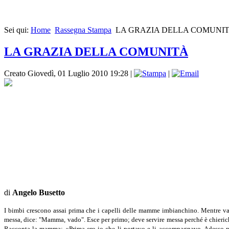
Sei qui:
Home
Rassegna Stampa
LA GRAZIA DELLA COMUNI
LA GRAZIA DELLA COMUNITÀ
Creato Giovedì, 01 Luglio 2010 19:28
|
|
di
Angelo Busetto
I bimbi crescono assai prima che i capelli delle mam­me imbianchino. Mentre van
messa, dice: "Mam­ma, vado". Esce per primo; deve servire messa perché è chierich
Racconta la mamma: «Prima ero io che li portavo e li accompagnavo. Adesso non 