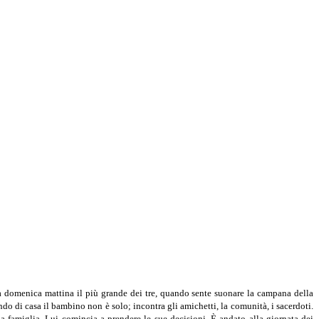
a domenica mattina il più grande dei tre, quan­do sente suonare la campana della
 di casa il bambino non è solo; incontra gli amichetti, la comuni­tà, i sacerdoti.
 famiglia. Lui comincia a prendere le sue decisioni. È andato alla giornata dei