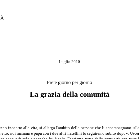
TÀ
Luglio 2010
Prete giorno per giorno
La grazia della comunità
no incontro alla vita, si allarga l'ambito delle persone che li accompagnano. «L
etto; noi mamma e papà con i due altri fratellini lo seguiremo subito dopo». Uscendo
sono più so­la e neanche lui è solo. Facciamo parte della comunità con tutta la