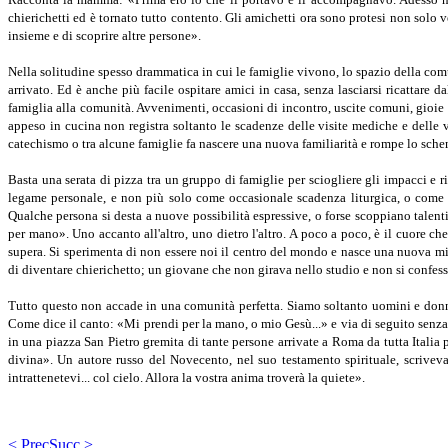
chierichetti ed è tornato tutto contento. Gli amichetti ora sono protesi non sol
insieme e di scoprire altre persone».
Nella solitudine spesso drammatica in cui le fami­glie vivono, lo spazio della comu
arrivato. Ed è anche più facile ospitare amici in casa, senza la­sciarsi ricattare 
famiglia alla comunità. Avvenimen­ti, occasioni di incontro, uscite comuni, gioie e d
appe­so in cucina non registra soltanto le scadenze delle vi­site mediche e delle
catechismo o tra alcune fami­glie fa nascere una nuova familiarità e rompe lo sche­m
Basta una serata di pizza tra un gruppo di famiglie per sciogliere gli impacci e ri
legame personale, e non più solo come occasionale scadenza liturgica, o come un b
Qualche persona si desta a nuove possibilità espressive, o forse scoppiano talenti
per mano». Uno accanto all'altro, uno dietro l'altro. A poco a poco, è il cuore c
supera. Si sperimenta di non es­sere noi il centro del mondo e nasce una nuova mi
di diventare chierichetto; un giovane che non gira­va nello studio e non si confess
Tutto questo non accade in una comunità perfetta. Siamo soltanto uomini e donne,
Come dice il canto: «Mi prendi per la mano, o mio Gesù...» e via di segui­to senza 
in una piazza San Pietro gremita di tan­te persone arrivate a Roma da tutta Italia pe
divi­na». Un autore russo del Novecento, nel suo testamen­to spirituale, scriveva
intrattenetevi... col cielo. Allora la vostra anima troverà la quiete».
< Prec
Succ >