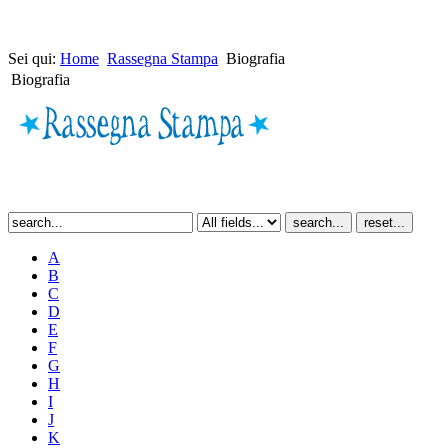
Sei qui:
Home
Rassegna Stampa
Biografia
Biografia
A
B
C
D
E
F
G
H
I
J
K