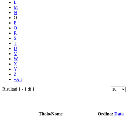
L
M
N
O
P
Q
R
S
T
U
V
W
X
Y
Z
»All
Risultati 1 - 1 di 1
Titolo/Nome
Ordina:
Data