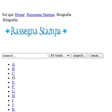
Sei qui:
Home
Rassegna Stampa
Biografia
Biografia
A
B
C
D
E
F
G
H
I
J
K