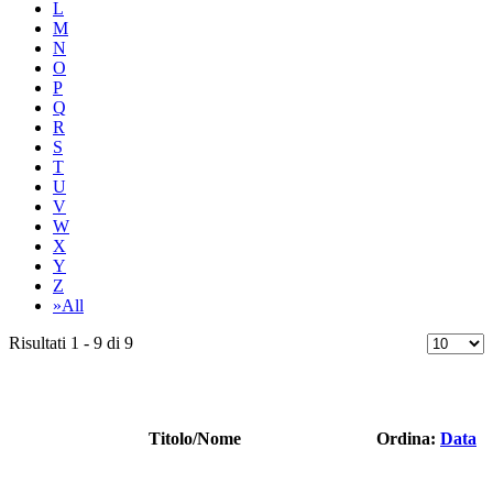
L
M
N
O
P
Q
R
S
T
U
V
W
X
Y
Z
»All
Risultati 1 - 9 di 9
Titolo/Nome
Ordina:
Data