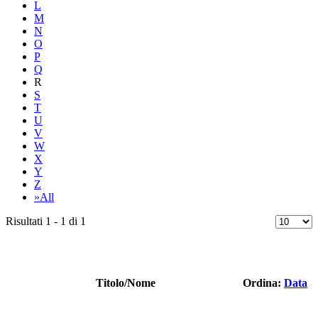
L
M
N
O
P
Q
R
S
T
U
V
W
X
Y
Z
»All
Risultati 1 - 1 di 1
Titolo/Nome
Ordina:
Data