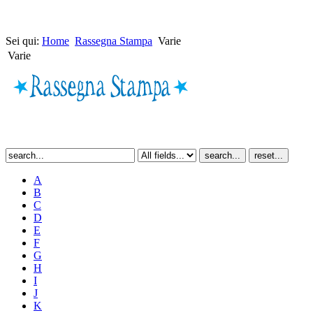
Sei qui:
Home
Rassegna Stampa
Varie
Varie
A
B
C
D
E
F
G
H
I
J
K