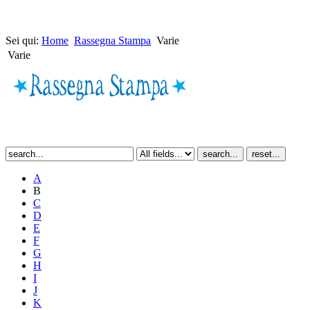
Sei qui:
Home
Rassegna Stampa
Varie
Varie
A
B
C
D
E
F
G
H
I
J
K