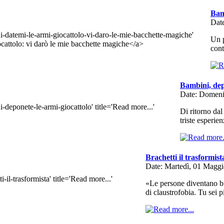
Bam
Dat
Un p
cont
Bambini, dep
Date: Domeni
Di ritorno da
triste esperie
Brachetti il trasformist
Date: Martedì, 01 Magg
«Le persone diventano br
di claustrofobia. Tu sei 