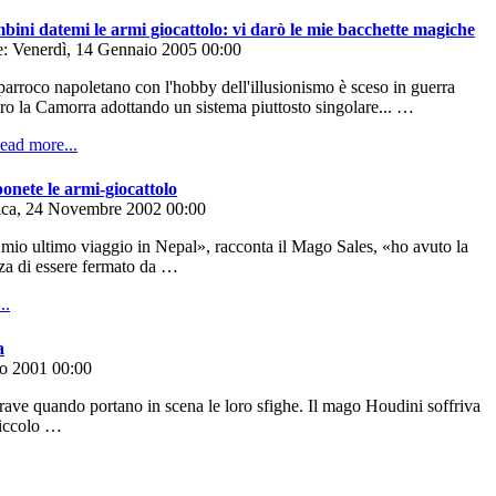
bini datemi le armi giocattolo: vi darò le mie bacchette magiche
e: Venerdì, 14 Gennaio 2005 00:00
arroco napoletano con l'hobby dell'illusionismo è sceso in guerra
ro la Camorra adottando un sistema piuttosto singolare... …
onete le armi-giocattolo
ca, 24 Novembre 2002 00:00
l mio ultimo viaggio in Nepal», racconta il Mago Sales, «ho avuto la
nza di essere fermato da …
a
io 2001 00:00
ave quando portano in scena le loro sfighe. Il mago Houdini soffriva
piccolo …