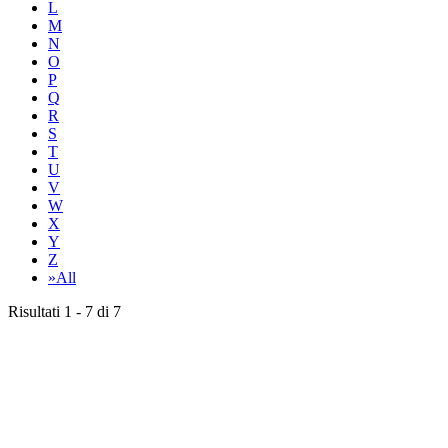
L
M
N
O
P
Q
R
S
T
U
V
W
X
Y
Z
»All
Risultati 1 - 7 di 7