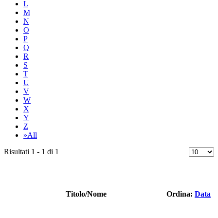
L
M
N
O
P
Q
R
S
T
U
V
W
X
Y
Z
»All
Risultati 1 - 1 di 1
Titolo/Nome
Ordina:
Data