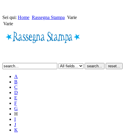
Sei qui:
Home
Rassegna Stampa
Varie
Varie
A
B
C
D
E
F
G
H
I
J
K