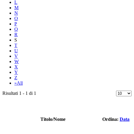
L
M
N
O
P
Q
R
S
T
U
V
W
X
Y
Z
»All
Risultati 1 - 1 di 1
Titolo/Nome
Ordina:
Data