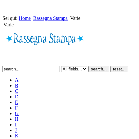
Sei qui:
Home
Rassegna Stampa
Varie
Varie
A
B
C
D
E
F
G
H
I
J
K