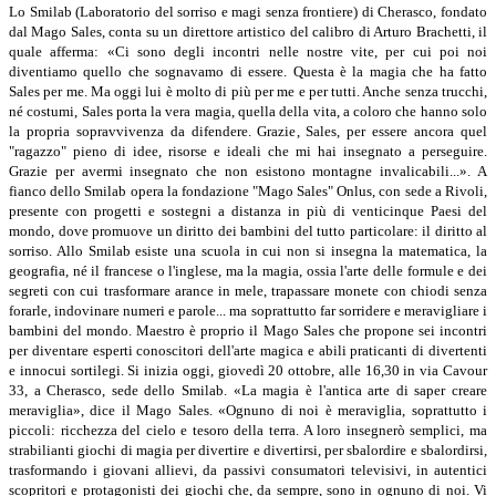
Lo Smilab (Laboratorio del sorriso e magi senza frontiere) di Cherasco, fondato
dal Mago Sales, conta su un direttore artistico del calibro di Arturo Brachetti, il
quale afferma: «Ci sono degli incontri nelle nostre vite, per cui poi noi
diventiamo quello che sognavamo di essere. Questa è la magia che ha fatto
Sales per me. Ma oggi lui è molto di più per me e per tutti. Anche senza trucchi,
né costumi, Sales porta la vera magia, quella della vita, a coloro che hanno solo
la propria sopravvivenza da difen­dere. Grazie, Sales, per essere anco­ra quel
"ragazzo" pieno di idee, risorse e ideali che mi hai insegnato a perseguire.
Grazie per avermi insegnato che non esistono monta­gne invalicabili...». A
fianco dello Smilab opera la fondazione "Mago Sales" Onlus, con sede a Rivoli,
presente con progetti e sostegni a distanza in più di venticinque Paesi del
mondo, dove promuove un diritto dei bambini del tutto particolare: il diritto al
sorriso. Allo Smilab esiste una scuola in cui non si insegna la matematica, la
geografia, né il francese o l'ingle­se, ma la magia, ossia l'arte delle formule e dei
segreti con cui tra­sformare arance in mele, trapassa­re monete con chiodi senza
forar­le, indovinare numeri e parole... ma soprattutto far sorridere e meravigliare i
bambini del mondo. Maestro è proprio il Mago Sales che propone sei incontri
per diven­tare esperti conoscitori dell'arte magica e abili praticanti di diver­tenti
e innocui sortilegi. Si inizia oggi, giovedì 20 ottobre, alle 16,30 in via Cavour
33, a Cherasco, sede dello Smilab. «La magia è l'antica arte di saper creare
meraviglia», dice il Mago Sales. «Ognuno di noi è meraviglia, soprattutto i
piccoli: ricchezza del cielo e tesoro della terra. A loro insegnerò semplici, ma
strabilianti giochi di magia per divertire e divertirsi, per sbalordire e sbalor­dirsi,
trasformando i giovani allie­vi, da passivi consumatori televisi­vi, in autentici
scopritori e protago­nisti dei giochi che, da sempre, sono in ognuno di noi. Vi